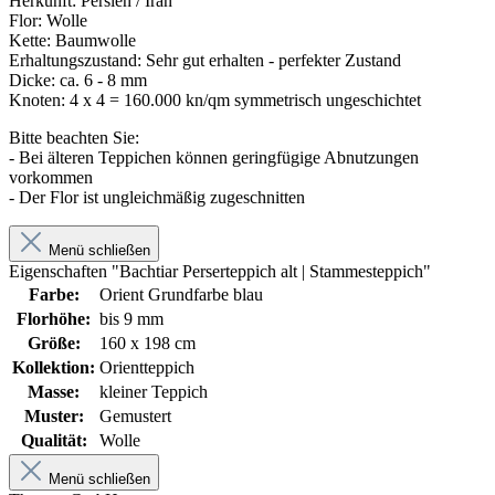
Herkunft: Persien / Iran
Flor: Wolle
Kette: Baumwolle
Erhaltungszustand: Sehr gut erhalten - perfekter Zustand
Dicke: ca. 6 - 8 mm
Knoten: 4 x 4 = 160.000 kn/qm symmetrisch ungeschichtet
Bitte beachten Sie:
- Bei älteren Teppichen können geringfügige Abnutzungen
vorkommen
- Der Flor ist ungleichmäßig zugeschnitten
Menü schließen
Eigenschaften "Bachtiar Perserteppich alt | Stammesteppich"
Farbe:
Orient Grundfarbe blau
Florhöhe:
bis 9 mm
Größe:
160 x 198 cm
Kollektion:
Orientteppich
Masse:
kleiner Teppich
Muster:
Gemustert
Qualität:
Wolle
Menü schließen