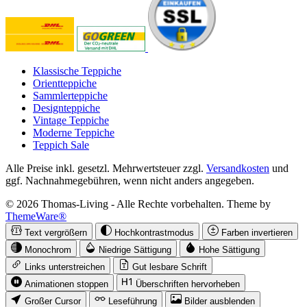
Klassische Teppiche
Orientteppiche
Sammlerteppiche
Designteppiche
Vintage Teppiche
Moderne Teppiche
Teppich Sale
Alle Preise inkl. gesetzl. Mehrwertsteuer zzgl.
Versandkosten
und
ggf. Nachnahmegebühren, wenn nicht anders angegeben.
© 2026 Thomas-Living - Alle Rechte vorbehalten. Theme by
ThemeWare®
Text vergrößern
Hochkontrastmodus
Farben invertieren
Monochrom
Niedrige Sättigung
Hohe Sättigung
Links unterstreichen
Gut lesbare Schrift
Animationen stoppen
Überschriften hervorheben
Großer Cursor
Leseführung
Bilder ausblenden