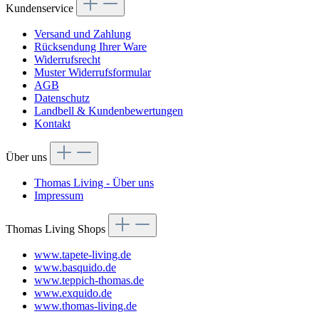
Kundenservice
Versand und Zahlung
Rücksendung Ihrer Ware
Widerrufsrecht
Muster Widerrufsformular
AGB
Datenschutz
Landbell & Kundenbewertungen
Kontakt
Über uns
Thomas Living - Über uns
Impressum
Thomas Living Shops
www.tapete-living.de
www.basquido.de
www.teppich-thomas.de
www.exquido.de
www.thomas-living.de