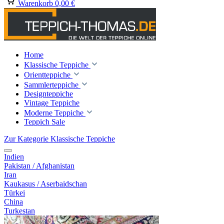
Warenkorb
0,00 €
Home
Klassische Teppiche
Orientteppiche
Sammlerteppiche
Designteppiche
Vintage Teppiche
Moderne Teppiche
Teppich Sale
Zur Kategorie Klassische Teppiche
Indien
Pakistan / Afghanistan
Iran
Kaukasus / Aserbaidschan
Türkei
China
Turkestan