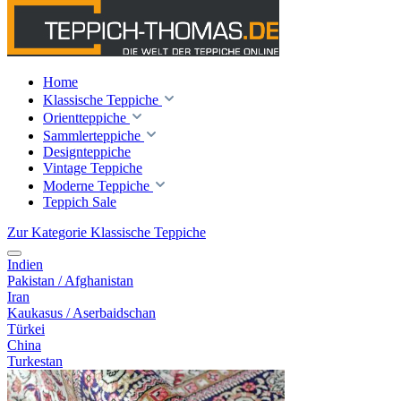
Home
Klassische Teppiche
Orientteppiche
Sammlerteppiche
Designteppiche
Vintage Teppiche
Moderne Teppiche
Teppich Sale
Zur Kategorie Klassische Teppiche
Indien
Pakistan / Afghanistan
Iran
Kaukasus / Aserbaidschan
Türkei
China
Turkestan