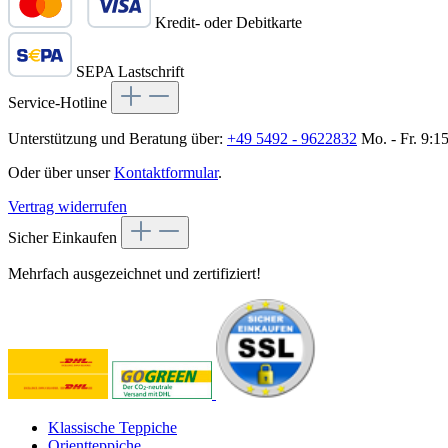
Kredit- oder Debitkarte
SEPA Lastschrift
Service-Hotline
Unterstützung und Beratung über:
+49 5492 - 9622832
Mo. - Fr. 9:1
Oder über unser
Kontaktformular
.
Vertrag widerrufen
Sicher Einkaufen
Mehrfach ausgezeichnet und zertifiziert!
Klassische Teppiche
Orientteppiche