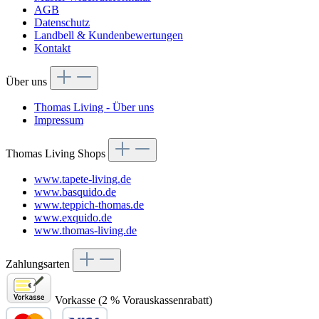
AGB
Datenschutz
Landbell & Kundenbewertungen
Kontakt
Über uns
Thomas Living - Über uns
Impressum
Thomas Living Shops
www.tapete-living.de
www.basquido.de
www.teppich-thomas.de
www.exquido.de
www.thomas-living.de
Zahlungsarten
Vorkasse (2 % Vorauskassenrabatt)