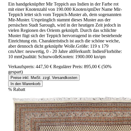
Ein handgeknüpfter Mir Teppich aus Indien in der Farbe rot
mit einer Knotenzahl von 190.000 Knoten/qmDer Name Mir-
Teppich leitet sich vom Teppich-Muster ab, dem sogenannten
Mir-Muster. Ursprünglich stammt dieses Muster aus der
persischen Stadt Sarough, wird in der heutigen Zeit jedoch in
vielen Regionen des Orients geknüpft. Durch das schlichte
Muster fügt sich der Teppich hervorragend in eine bestehende
Einrichtung ein. Charakteristisch ist auch die schöne weiche,
aber dennoch dicht geknüpfte Wolle.Größe: 119 x 179
cmAlter: neuwertig, 0 - 20 Jahre altHerkunft: IndienFlorhöhe:
10 mmQualität: SchurwolleKnoten: 1900.000 kn/qm
Verkaufspreis:
447,50 €
Regulärer Preis:
895,00 €
(50%
gespart)
Preise inkl. MwSt. zzgl. Versandkosten
In den Warenkorb
%
Rabatt