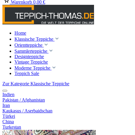
Warenkorb
0,00 €
Home
Klassische Teppiche
Orientteppiche
Sammlerteppiche
Designteppiche
Vintage Teppiche
Moderne Teppiche
Teppich Sale
Zur Kategorie Klassische Teppiche
Indien
Pakistan / Afghanistan
Iran
Kaukasus / Aserbaidschan
Türkei
China
Turkestan