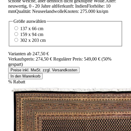
schöne weiche, aber dennoch dicht geknüpfte Wolle.Alter:
neuwertig, 0 - 20 Jahre altHerkunft: IndienFlorhöhe: 10
mmQualität: NeuseelandwolleKnoten: 275.000 kn/qm
Größe
auswählen
137 x 66 cm
159 x 94 cm
302 x 203 cm
Varianten ab
247,50 €
Verkaufspreis:
274,50 €
Regulärer Preis:
549,00 €
(50%
gespart)
Preise inkl. MwSt. zzgl. Versandkosten
In den Warenkorb
%
Rabatt