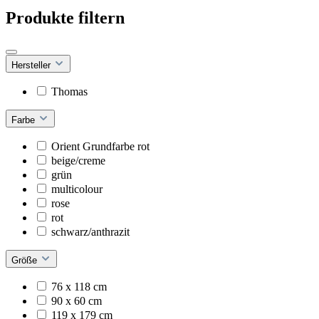
Produkte filtern
Hersteller
Thomas
Farbe
Orient Grundfarbe rot
beige/creme
grün
multicolour
rose
rot
schwarz/anthrazit
Größe
76 x 118 cm
90 x 60 cm
119 x 179 cm