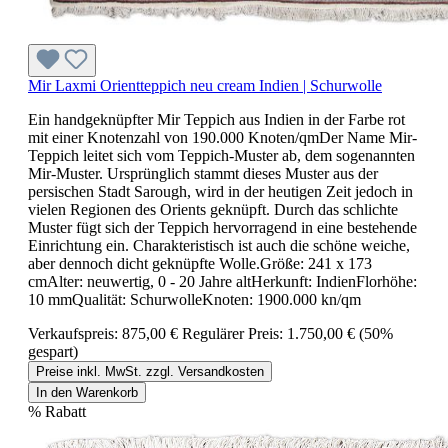
Mir Laxmi Orientteppich neu cream Indien | Schurwolle
Ein handgeknüpfter Mir Teppich aus Indien in der Farbe rot
mit einer Knotenzahl von 190.000 Knoten/qmDer Name Mir-
Teppich leitet sich vom Teppich-Muster ab, dem sogenannten
Mir-Muster. Ursprünglich stammt dieses Muster aus der
persischen Stadt Sarough, wird in der heutigen Zeit jedoch in
vielen Regionen des Orients geknüpft. Durch das schlichte
Muster fügt sich der Teppich hervorragend in eine bestehende
Einrichtung ein. Charakteristisch ist auch die schöne weiche,
aber dennoch dicht geknüpfte Wolle.Größe: 241 x 173
cmAlter: neuwertig, 0 - 20 Jahre altHerkunft: IndienFlorhöhe:
10 mmQualität: SchurwolleKnoten: 1900.000 kn/qm
Verkaufspreis:
875,00 €
Regulärer Preis:
1.750,00 €
(50%
gespart)
Preise inkl. MwSt. zzgl. Versandkosten
In den Warenkorb
%
Rabatt