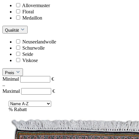
Allovermuster
Floral
Medaillon
Qualität
Neuseelandwolle
Schurwolle
Seide
Viskose
Preis
Minimal
€
–
Maximal
€
%
Rabatt