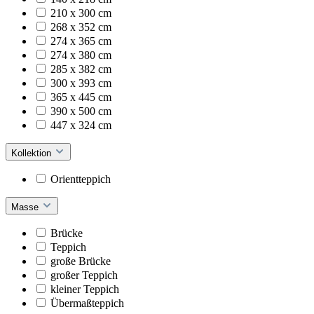
210 x 300 cm
268 x 352 cm
274 x 365 cm
274 x 380 cm
285 x 382 cm
300 x 393 cm
365 x 445 cm
390 x 500 cm
447 x 324 cm
Kollektion
Orientteppich
Masse
Brücke
Teppich
große Brücke
großer Teppich
kleiner Teppich
Übermaßteppich