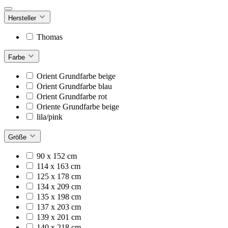
Hersteller
Thomas
Farbe
Orient Grundfarbe beige
Orient Grundfarbe blau
Orient Grundfarbe rot
Oriente Grundfarbe beige
lila/pink
Größe
90 x 152 cm
114 x 163 cm
125 x 178 cm
134 x 209 cm
135 x 198 cm
137 x 203 cm
139 x 201 cm
140 x 218 cm