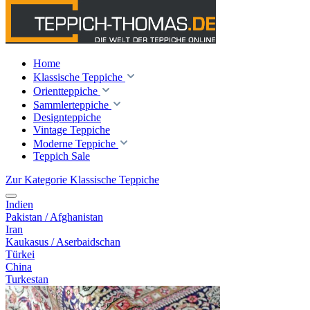
Home
Klassische Teppiche
Orientteppiche
Sammlerteppiche
Designteppiche
Vintage Teppiche
Moderne Teppiche
Teppich Sale
Zur Kategorie Klassische Teppiche
Indien
Pakistan / Afghanistan
Iran
Kaukasus / Aserbaidschan
Türkei
China
Turkestan