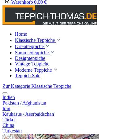
Warenkorb
0,00 €
Home
Klassische Teppiche
Orientteppiche
Sammlerteppiche
Designteppiche
Vintage Teppiche
Moderne Teppiche
Teppich Sale
Zur Kategorie Klassische Teppiche
Indien
Pakistan / Afghanistan
Iran
Kaukasus / Aserbaidschan
Türkei
China
Turkestan