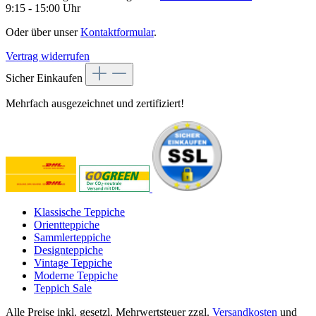
9:15 - 15:00 Uhr
Oder über unser
Kontaktformular
.
Vertrag widerrufen
Sicher Einkaufen
Mehrfach ausgezeichnet und zertifiziert!
Klassische Teppiche
Orientteppiche
Sammlerteppiche
Designteppiche
Vintage Teppiche
Moderne Teppiche
Teppich Sale
Alle Preise inkl. gesetzl. Mehrwertsteuer zzgl.
Versandkosten
und