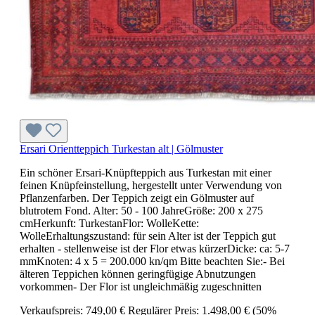
Ersari Orientteppich Turkestan alt | Gölmuster
Ein schöner Ersari-Knüpfteppich aus Turkestan mit einer
feinen Knüpfeinstellung, hergestellt unter Verwendung von
Pflanzenfarben. Der Teppich zeigt ein Gölmuster auf
blutrotem Fond. Alter: 50 - 100 JahreGröße: 200 x 275
cmHerkunft: TurkestanFlor: WolleKette:
WolleErhaltungszustand: für sein Alter ist der Teppich gut
erhalten - stellenweise ist der Flor etwas kürzerDicke: ca: 5-7
mmKnoten: 4 x 5 = 200.000 kn/qm Bitte beachten Sie:- Bei
älteren Teppichen können geringfügige Abnutzungen
vorkommen- Der Flor ist ungleichmäßig zugeschnitten
Verkaufspreis:
749,00 €
Regulärer Preis:
1.498,00 €
(50%