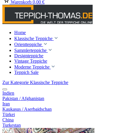
Warenkorb
0,00 €
Home
Klassische Teppiche
Orientteppiche
Sammlerteppiche
Designteppiche
Vintage Teppiche
Moderne Teppiche
Teppich Sale
Zur Kategorie Klassische Teppiche
Indien
Pakistan / Afghanistan
Iran
Kaukasus / Aserbaidschan
Türkei
China
Turkestan