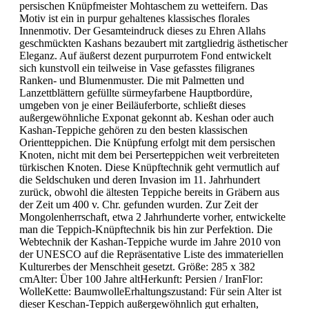
persischen Knüpfmeister Mohtaschem zu wetteifern. Das
Motiv ist ein in purpur gehaltenes klassisches florales
Innenmotiv. Der Gesamteindruck dieses zu Ehren Allahs
geschmückten Kashans bezaubert mit zartgliedrig ästhetischer
Eleganz. Auf äußerst dezent purpurrotem Fond entwickelt
sich kunstvoll ein teilweise in Vase gefasstes filigranes
Ranken- und Blumenmuster. Die mit Palmetten und
Lanzettblättern gefüllte sürmeyfarbene Hauptbordüre,
umgeben von je einer Beiläuferborte, schließt dieses
außergewöhnliche Exponat gekonnt ab. Keshan oder auch
Kashan-Teppiche gehören zu den besten klassischen
Orientteppichen. Die Knüpfung erfolgt mit dem persischen
Knoten, nicht mit dem bei Perserteppichen weit verbreiteten
türkischen Knoten. Diese Knüpftechnik geht vermutlich auf
die Seldschuken und deren Invasion im 11. Jahrhundert
zurück, obwohl die ältesten Teppiche bereits in Gräbern aus
der Zeit um 400 v. Chr. gefunden wurden. Zur Zeit der
Mongolenherrschaft, etwa 2 Jahrhunderte vorher, entwickelte
man die Teppich-Knüpftechnik bis hin zur Perfektion. Die
Webtechnik der Kashan-Teppiche wurde im Jahre 2010 von
der UNESCO auf die Repräsentative Liste des immateriellen
Kulturerbes der Menschheit gesetzt. Größe: 285 x 382
cmAlter: Über 100 Jahre altHerkunft: Persien / IranFlor:
WolleKette: BaumwolleErhaltungszustand: Für sein Alter ist
dieser Keschan-Teppich außergewöhnlich gut erhalten,