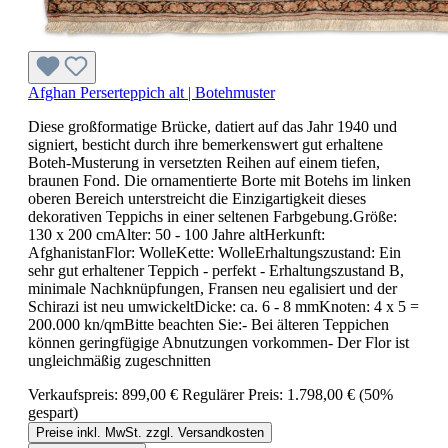
Afghan Perserteppich alt | Botehmuster
Diese großformatige Brücke, datiert auf das Jahr 1940 und
signiert, besticht durch ihre bemerkenswert gut erhaltene
Boteh-Musterung in versetzten Reihen auf einem tiefen,
braunen Fond. Die ornamentierte Borte mit Botehs im linken
oberen Bereich unterstreicht die Einzigartigkeit dieses
dekorativen Teppichs in einer seltenen Farbgebung.Größe:
130 x 200 cmAlter: 50 - 100 Jahre altHerkunft:
AfghanistanFlor: WolleKette: WolleErhaltungszustand: Ein
sehr gut erhaltener Teppich - perfekt - Erhaltungszustand B,
minimale Nachknüpfungen, Fransen neu egalisiert und der
Schirazi ist neu umwickeltDicke: ca. 6 - 8 mmKnoten: 4 x 5 =
200.000 kn/qmBitte beachten Sie:- Bei älteren Teppichen
können geringfügige Abnutzungen vorkommen- Der Flor ist
ungleichmäßig zugeschnitten
Verkaufspreis:
899,00 €
Regulärer Preis:
1.798,00 €
(50%
gespart)
Preise inkl. MwSt. zzgl. Versandkosten