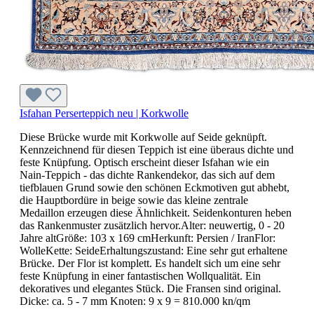
Isfahan Perserteppich neu | Korkwolle
Diese Brücke wurde mit Korkwolle auf Seide geknüpft.
Kennzeichnend für diesen Teppich ist eine überaus dichte und
feste Knüpfung. Optisch erscheint dieser Isfahan wie ein
Nain-Teppich - das dichte Rankendekor, das sich auf dem
tiefblauen Grund sowie den schönen Eckmotiven gut abhebt,
die Hauptbordüre in beige sowie das kleine zentrale
Medaillon erzeugen diese Ähnlichkeit. Seidenkonturen heben
das Rankenmuster zusätzlich hervor.Alter: neuwertig, 0 - 20
Jahre altGröße: 103 x 169 cmHerkunft: Persien / IranFlor:
WolleKette: SeideErhaltungszustand: Eine sehr gut erhaltene
Brücke. Der Flor ist komplett. Es handelt sich um eine sehr
feste Knüpfung in einer fantastischen Wollqualität. Ein
dekoratives und elegantes Stück. Die Fransen sind original.
Dicke: ca. 5 - 7 mm Knoten: 9 x 9 = 810.000 kn/qm