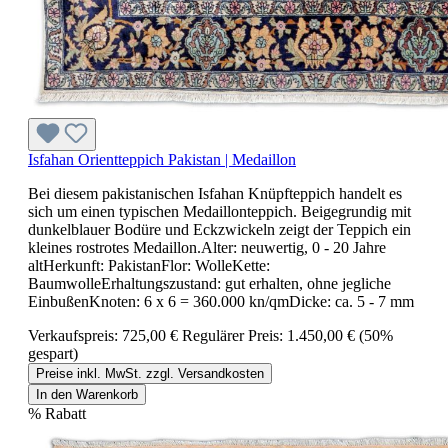
Isfahan Orientteppich Pakistan | Medaillon
Bei diesem pakistanischen Isfahan Knüpfteppich handelt es
sich um einen typischen Medaillonteppich. Beigegrundig mit
dunkelblauer Bodüre und Eckzwickeln zeigt der Teppich ein
kleines rostrotes Medaillon.Alter: neuwertig, 0 - 20 Jahre
altHerkunft: PakistanFlor: WolleKette:
BaumwolleErhaltungszustand: gut erhalten, ohne jegliche
EinbußenKnoten: 6 x 6 = 360.000 kn/qmDicke: ca. 5 - 7 mm
Verkaufspreis:
725,00 €
Regulärer Preis:
1.450,00 €
(50%
gespart)
Preise inkl. MwSt. zzgl. Versandkosten
In den Warenkorb
%
Rabatt