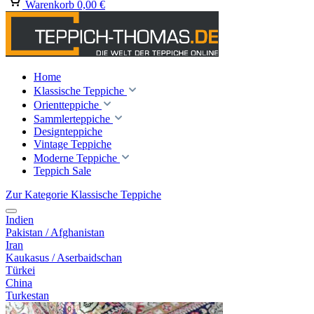
Warenkorb
0,00 €
Home
Klassische Teppiche
Orientteppiche
Sammlerteppiche
Designteppiche
Vintage Teppiche
Moderne Teppiche
Teppich Sale
Zur Kategorie Klassische Teppiche
Indien
Pakistan / Afghanistan
Iran
Kaukasus / Aserbaidschan
Türkei
China
Turkestan