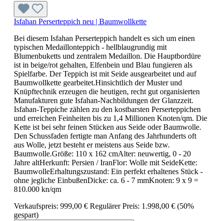
Isfahan Perserteppich neu | Baumwollkette
Bei diesem Isfahan Perserteppich handelt es sich um einen
typischen Medaillonteppich - hellblaugrundig mit
Blumenbuketts und zentralem Medaillon. Die Hauptbordüre
ist in beige/rot gehalten, Elfenbein und Blau fungieren als
Spielfarbe. Der Teppich ist mit Seide ausgearbeitet und auf
Baumwollkette gearbeitet.Hinsichtlich der Muster und
Knüpftechnik erzeugen die heutigen, recht gut organisierten
Manufakturen gute Isfahan-Nachbildungen der Glanzzeit.
Isfahan-Teppiche zählen zu den kostbarsten Perserteppichen
und erreichen Feinheiten bis zu 1,4 Millionen Knoten/qm. Die
Kette ist bei sehr feinen Stücken aus Seide oder Baumwolle.
Den Schussfaden fertigte man Anfang des Jahrhunderts oft
aus Wolle, jetzt besteht er meistens aus Seide bzw.
Baumwolle.Größe: 110 x 162 cmAlter: neuwertig, 0 - 20
Jahre altHerkunft: Persien / IranFlor: Wolle mit SeideKette:
BaumwolleErhaltungszustand: Ein perfekt erhaltenes Stück -
ohne jegliche EinbußenDicke: ca. 6 - 7 mmKnoten: 9 x 9 =
810.000 kn/qm
Verkaufspreis:
999,00 €
Regulärer Preis:
1.998,00 €
(50%
gespart)