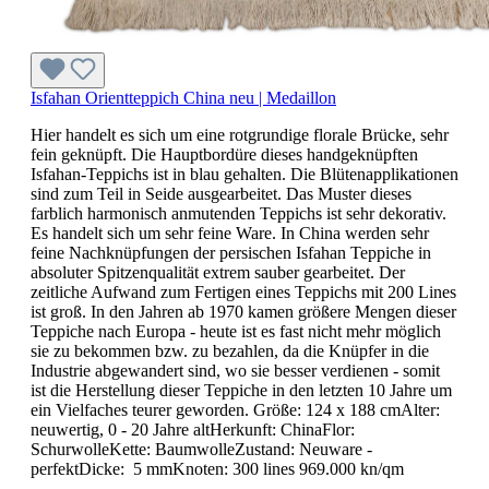
Isfahan Orientteppich China neu | Medaillon
Hier handelt es sich um eine rotgrundige florale Brücke, sehr
fein geknüpft. Die Hauptbordüre dieses handgeknüpften
Isfahan-Teppichs ist in blau gehalten. Die Blütenapplikationen
sind zum Teil in Seide ausgearbeitet. Das Muster dieses
farblich harmonisch anmutenden Teppichs ist sehr dekorativ.
Es handelt sich um sehr feine Ware. In China werden sehr
feine Nachknüpfungen der persischen Isfahan Teppiche in
absoluter Spitzenqualität extrem sauber gearbeitet. Der
zeitliche Aufwand zum Fertigen eines Teppichs mit 200 Lines
ist groß. In den Jahren ab 1970 kamen größere Mengen dieser
Teppiche nach Europa - heute ist es fast nicht mehr möglich
sie zu bekommen bzw. zu bezahlen, da die Knüpfer in die
Industrie abgewandert sind, wo sie besser verdienen - somit
ist die Herstellung dieser Teppiche in den letzten 10 Jahre um
ein Vielfaches teurer geworden. Größe: 124 x 188 cmAlter:
neuwertig, 0 - 20 Jahre altHerkunft: ChinaFlor:
SchurwolleKette: BaumwolleZustand: Neuware -
perfektDicke: 5 mmKnoten: 300 lines 969.000 kn/qm