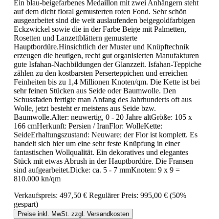
Ein blau-beigefarbenes Medaillon mit zwei Anhängern steht
auf dem dicht floral gemusterten roten Fond. Sehr schön
ausgearbeitet sind die weit auslaufenden beigegoldfarbigen
Eckzwickel sowie die in der Farbe Beige mit Palmetten,
Rosetten und Lanzettblättern gemusterte
Hauptbordüre.Hinsichtlich der Muster und Knüpftechnik
erzeugen die heutigen, recht gut organisierten Manufakturen
gute Isfahan-Nachbildungen der Glanzzeit. Isfahan-Teppiche
zählen zu den kostbarsten Perserteppichen und erreichen
Feinheiten bis zu 1,4 Millionen Knoten/qm. Die Kette ist bei
sehr feinen Stücken aus Seide oder Baumwolle. Den
Schussfaden fertigte man Anfang des Jahrhunderts oft aus
Wolle, jetzt besteht er meistens aus Seide bzw.
Baumwolle.Alter: neuwertig, 0 - 20 Jahre altGröße: 105 x
166 cmHerkunft: Persien / IranFlor: WolleKette:
SeideErhaltungszustand: Neuware; der Flor ist komplett. Es
handelt sich hier um eine sehr feste Knüpfung in einer
fantastischen Wollqualität. Ein dekoratives und elegantes
Stück mit etwas Abrush in der Hauptbordüre. Die Fransen
sind aufgearbeitet.Dicke: ca. 5 - 7 mmKnoten: 9 x 9 =
810.000 kn/qm
Verkaufspreis:
497,50 €
Regulärer Preis:
995,00 €
(50%
gespart)
Preise inkl. MwSt. zzgl. Versandkosten