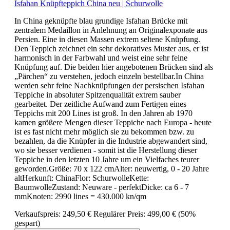
Isfahan Knüpfteppich China neu | Schurwolle
In China geknüpfte blau grundige Isfahan Brücke mit
zentralem Medaillon in Anlehnung an Originalexponate aus
Persien. Eine in diesen Massen extrem seltene Knüpfung.
Den Teppich zeichnet ein sehr dekoratives Muster aus, er ist
harmonisch in der Farbwahl und weist eine sehr feine
Knüpfung auf. Die beiden hier angebotenen Brücken sind als
„Pärchen“ zu verstehen, jedoch einzeln bestellbar.In China
werden sehr feine Nachknüpfungen der persischen Isfahan
Teppiche in absoluter Spitzenqualität extrem sauber
gearbeitet. Der zeitliche Aufwand zum Fertigen eines
Teppichs mit 200 Lines ist groß. In den Jahren ab 1970
kamen größere Mengen dieser Teppiche nach Europa - heute
ist es fast nicht mehr möglich sie zu bekommen bzw. zu
bezahlen, da die Knüpfer in die Industrie abgewandert sind,
wo sie besser verdienen - somit ist die Herstellung dieser
Teppiche in den letzten 10 Jahre um ein Vielfaches teurer
geworden.Größe: 70 x 122 cmAlter: neuwertig, 0 - 20 Jahre
altHerkunft: ChinaFlor: SchurwolleKette:
BaumwolleZustand: Neuware - perfektDicke: ca 6 - 7
mmKnoten: 2990 lines = 430.000 kn/qm
Verkaufspreis:
249,50 €
Regulärer Preis:
499,00 €
(50%
gespart)