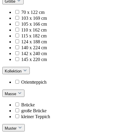
Größe
70 x 122 cm
103 x 169 cm
105 x 166 cm
110 x 162 cm
115 x 182 cm
124 x 188 cm
140 x 224 cm
142 x 240 cm
145 x 220 cm
Kollektion
Orientteppich
Masse
Brücke
große Brücke
kleiner Teppich
Muster