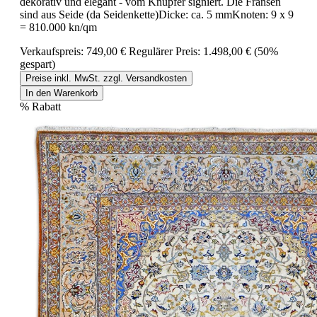
dekorativ und elegant - vom Knüpfer signiert. Die Fransen
sind aus Seide (da Seidenkette)Dicke: ca. 5 mmKnoten: 9 x 9
= 810.000 kn/qm
Verkaufspreis:
749,00 €
Regulärer Preis:
1.498,00 €
(50%
gespart)
Preise inkl. MwSt. zzgl. Versandkosten
In den Warenkorb
%
Rabatt