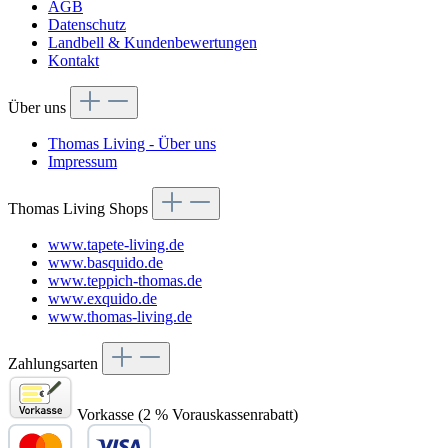
AGB
Datenschutz
Landbell & Kundenbewertungen
Kontakt
Über uns
Thomas Living - Über uns
Impressum
Thomas Living Shops
www.tapete-living.de
www.basquido.de
www.teppich-thomas.de
www.exquido.de
www.thomas-living.de
Zahlungsarten
Vorkasse (2 % Vorauskassenrabatt)