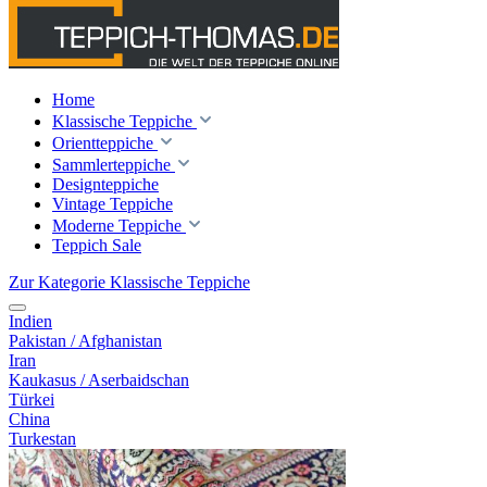
Home
Klassische Teppiche
Orientteppiche
Sammlerteppiche
Designteppiche
Vintage Teppiche
Moderne Teppiche
Teppich Sale
Zur Kategorie Klassische Teppiche
Indien
Pakistan / Afghanistan
Iran
Kaukasus / Aserbaidschan
Türkei
China
Turkestan