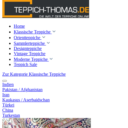
Home
Klassische Teppiche
Orientteppiche
Sammlerteppiche
Designteppiche
Vintage Teppiche
Moderne Teppiche
Teppich Sale
Zur Kategorie Klassische Teppiche
Indien
Pakistan / Afghanistan
Iran
Kaukasus / Aserbaidschan
Türkei
China
Turkestan