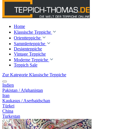
Home
Klassische Teppiche
Orientteppiche
Sammlerteppiche
Designteppiche
Vintage Teppiche
Moderne Teppiche
Teppich Sale
Zur Kategorie Klassische Teppiche
Indien
Pakistan / Afghanistan
Iran
Kaukasus / Aserbaidschan
Türkei
China
Turkestan