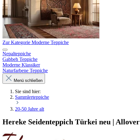
Zur Kategorie Moderne Teppiche
Nepalteppiche
Gabbeh Teppiche
Moderne Klassiker
Naturfarbene Teppiche
Menü schließen
Sie sind hier:
Sammlerteppiche
20-50 Jahre alt
Hereke Seidenteppich Türkei neu | Allove