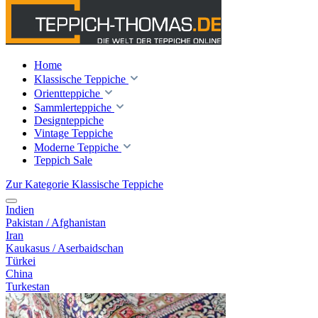
Home
Klassische Teppiche
Orientteppiche
Sammlerteppiche
Designteppiche
Vintage Teppiche
Moderne Teppiche
Teppich Sale
Zur Kategorie Klassische Teppiche
Indien
Pakistan / Afghanistan
Iran
Kaukasus / Aserbaidschan
Türkei
China
Turkestan