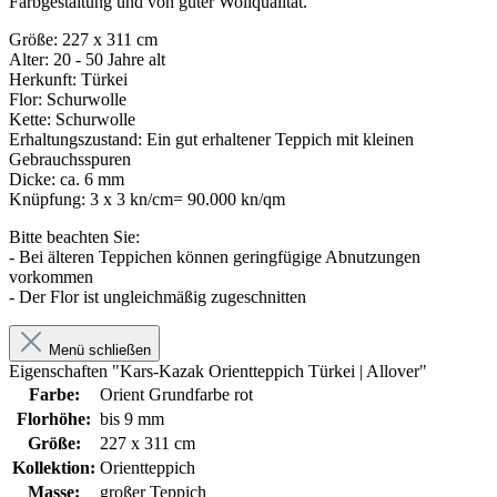
Farbgestaltung und von guter Wollqualität.
Größe: 227 x 311 cm
Alter: 20 - 50 Jahre alt
Herkunft: Türkei
Flor: Schurwolle
Kette: Schurwolle
Erhaltungszustand: Ein gut erhaltener Teppich mit kleinen
Gebrauchsspuren
Dicke: ca. 6 mm
Knüpfung: 3 x 3 kn/cm= 90.000 kn/qm
Bitte beachten Sie:
- Bei älteren Teppichen können geringfügige Abnutzungen
vorkommen
- Der Flor ist ungleichmäßig zugeschnitten
Menü schließen
Eigenschaften "Kars-Kazak Orientteppich Türkei | Allover"
Farbe:
Orient Grundfarbe rot
Florhöhe:
bis 9 mm
Größe:
227 x 311 cm
Kollektion:
Orientteppich
Masse:
großer Teppich