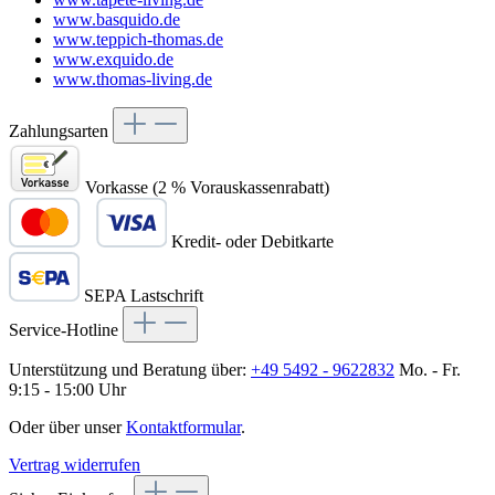
www.basquido.de
www.teppich-thomas.de
www.exquido.de
www.thomas-living.de
Zahlungsarten
Vorkasse (2 % Vorauskassenrabatt)
Kredit- oder Debitkarte
SEPA Lastschrift
Service-Hotline
Unterstützung und Beratung über:
+49 5492 - 9622832
Mo. - Fr.
9:15 - 15:00 Uhr
Oder über unser
Kontaktformular
.
Vertrag widerrufen