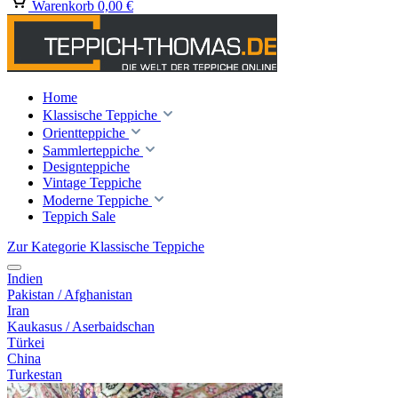
Warenkorb
0,00 €
Home
Klassische Teppiche
Orientteppiche
Sammlerteppiche
Designteppiche
Vintage Teppiche
Moderne Teppiche
Teppich Sale
Zur Kategorie Klassische Teppiche
Indien
Pakistan / Afghanistan
Iran
Kaukasus / Aserbaidschan
Türkei
China
Turkestan