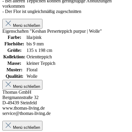
- Bei älteren Teppichen können geringfügige Abnutzungen
vorkommen
- Der Flor ist ungleichmäßig zugeschnitten
Menü schließen
Eigenschaften "Keshan Perserteppich purpur | Wolle"
Farbe:
lila/pink
Florhöhe:
bis 9 mm
Größe:
135 x 198 cm
Kollektion:
Orientteppich
Masse:
kleiner Teppich
Muster:
Floral
Qualität:
Wolle
Menü schließen
Thomas GmbH
Bergmannstraße 32
D-49439 Steinfeld
www.thomas-living.de
service@thomas-living.de
Menü schließen