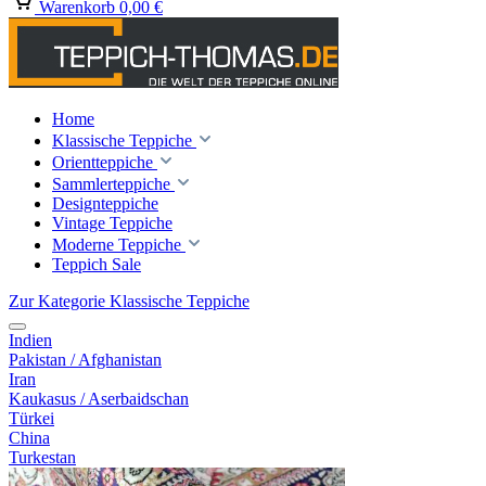
Warenkorb
0,00 €
Home
Klassische Teppiche
Orientteppiche
Sammlerteppiche
Designteppiche
Vintage Teppiche
Moderne Teppiche
Teppich Sale
Zur Kategorie Klassische Teppiche
Indien
Pakistan / Afghanistan
Iran
Kaukasus / Aserbaidschan
Türkei
China
Turkestan