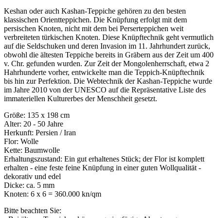
Keshan oder auch Kashan-Teppiche gehören zu den besten
klassischen Orientteppichen. Die Knüpfung erfolgt mit dem
persischen Knoten, nicht mit dem bei Perserteppichen weit
verbreiteten türkischen Knoten. Diese Knüpftechnik geht vermutlich
auf die Seldschuken und deren Invasion im 11. Jahrhundert zurück,
obwohl die ältesten Teppiche bereits in Gräbern aus der Zeit um 400
v. Chr. gefunden wurden. Zur Zeit der Mongolenherrschaft, etwa 2
Hahrhunderte vorher, entwickelte man die Teppich-Knüpftechnik
bis hin zur Perfektion. Die Webtechnik der Kashan-Teppiche wurde
im Jahre 2010 von der UNESCO auf die Repräsentative Liste des
immateriellen Kulturerbes der Menschheit gesetzt.
Größe: 135 x 198 cm
Alter: 20 - 50 Jahre
Herkunft: Persien / Iran
Flor: Wolle
Kette: Baumwolle
Erhaltungszustand: Ein gut erhaltenes Stück; der Flor ist komplett
erhalten - eine feste feine Knüpfung in einer guten Wollqualität -
dekorativ und edel
Dicke: ca. 5 mm
Knoten: 6 x 6 = 360.000 kn/qm
Bitte beachten Sie: