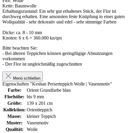
Flor: Wolle
Kette: Baumwolle
Erhaltungszustand: Ein sehr gut erhaltenes Stück, der Flor ist
durchweg erhalten. Eine ansonsten feste Knüpfung in einer guten
Wollqualität - sehr dekorativ und edel - sehr stimmige Farben
Dicke: ca. 8 - 10 mm
Knoten: 6 x 6 = 360.000 kn/qm
Bitte beachten Sie:
- Bei älteren Teppichen können geringfügige Abnutzungen
vorkommen
- Der Flor ist ungleichmäßig zugeschnitten
Menü schließen
Eigenschaften "Keshan Perserteppich Wolle | Vasenmotiv"
Farbe:
Orient Grundfarbe blau
Florhöhe:
bis 9 mm
Größe:
139 x 201 cm
Kollektion:
Orientteppich
Masse:
kleiner Teppich
Muster:
Vasenmotiv
Qualität:
Wolle