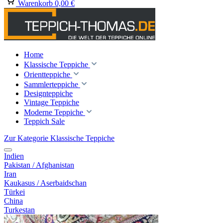
Warenkorb
0,00 €
Home
Klassische Teppiche
Orientteppiche
Sammlerteppiche
Designteppiche
Vintage Teppiche
Moderne Teppiche
Teppich Sale
Zur Kategorie Klassische Teppiche
Indien
Pakistan / Afghanistan
Iran
Kaukasus / Aserbaidschan
Türkei
China
Turkestan