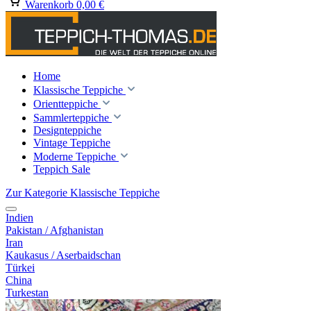
Warenkorb
0,00 €
Home
Klassische Teppiche
Orientteppiche
Sammlerteppiche
Designteppiche
Vintage Teppiche
Moderne Teppiche
Teppich Sale
Zur Kategorie Klassische Teppiche
Indien
Pakistan / Afghanistan
Iran
Kaukasus / Aserbaidschan
Türkei
China
Turkestan