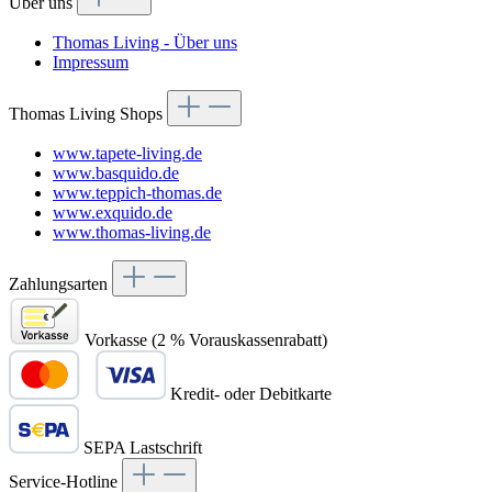
Über uns
Thomas Living - Über uns
Impressum
Thomas Living Shops
www.tapete-living.de
www.basquido.de
www.teppich-thomas.de
www.exquido.de
www.thomas-living.de
Zahlungsarten
Vorkasse (2 % Vorauskassenrabatt)
Kredit- oder Debitkarte
SEPA Lastschrift
Service-Hotline