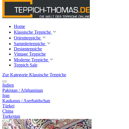
Home
Klassische Teppiche
Orientteppiche
Sammlerteppiche
Designteppiche
Vintage Teppiche
Moderne Teppiche
Teppich Sale
Zur Kategorie Klassische Teppiche
Indien
Pakistan / Afghanistan
Iran
Kaukasus / Aserbaidschan
Türkei
China
Turkestan