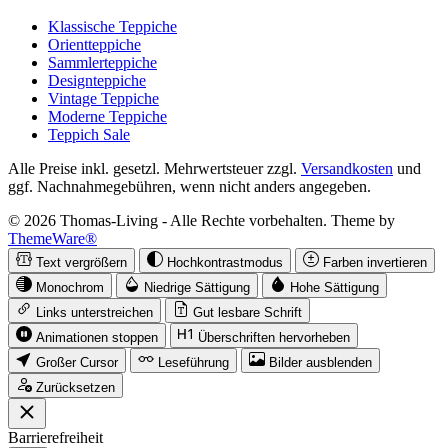
Klassische Teppiche
Orientteppiche
Sammlerteppiche
Designteppiche
Vintage Teppiche
Moderne Teppiche
Teppich Sale
Alle Preise inkl. gesetzl. Mehrwertsteuer zzgl.
Versandkosten
und
ggf. Nachnahmegebühren, wenn nicht anders angegeben.
© 2026 Thomas-Living - Alle Rechte vorbehalten. Theme by
ThemeWare®
Text vergrößern
Hochkontrastmodus
Farben invertieren
Monochrom
Niedrige Sättigung
Hohe Sättigung
Links unterstreichen
Gut lesbare Schrift
Animationen stoppen
Überschriften hervorheben
Großer Cursor
Leseführung
Bilder ausblenden
Zurücksetzen
Barrierefreiheit