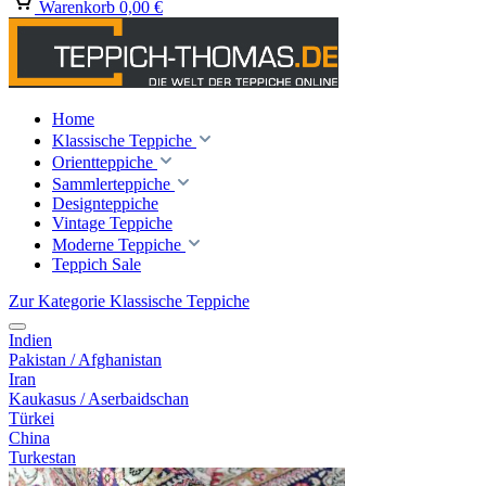
Warenkorb
0,00 €
Home
Klassische Teppiche
Orientteppiche
Sammlerteppiche
Designteppiche
Vintage Teppiche
Moderne Teppiche
Teppich Sale
Zur Kategorie Klassische Teppiche
Indien
Pakistan / Afghanistan
Iran
Kaukasus / Aserbaidschan
Türkei
China
Turkestan