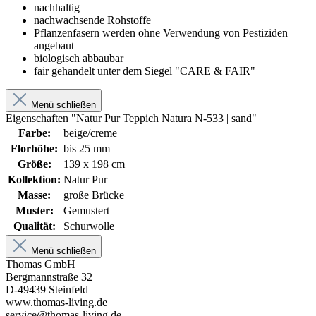
nachhaltig
nachwachsende Rohstoffe
Pflanzenfasern werden ohne Verwendung von Pestiziden
angebaut
biologisch abbaubar
fair gehandelt unter dem Siegel "CARE & FAIR"
Menü schließen
Eigenschaften "Natur Pur Teppich Natura N-533 | sand"
Farbe:
beige/creme
Florhöhe:
bis 25 mm
Größe:
139 x 198 cm
Kollektion:
Natur Pur
Masse:
große Brücke
Muster:
Gemustert
Qualität:
Schurwolle
Menü schließen
Thomas GmbH
Bergmannstraße 32
D-49439 Steinfeld
www.thomas-living.de
service@thomas-living.de