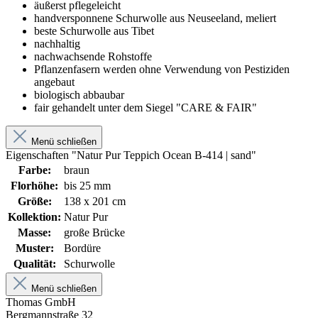
äußerst pflegeleicht
handversponnene Schurwolle aus Neuseeland, meliert
beste Schurwolle aus Tibet
nachhaltig
nachwachsende Rohstoffe
Pflanzenfasern werden ohne Verwendung von Pestiziden
angebaut
biologisch abbaubar
fair gehandelt unter dem Siegel "CARE & FAIR"
Menü schließen
Eigenschaften "Natur Pur Teppich Ocean B-414 | sand"
Farbe:
braun
Florhöhe:
bis 25 mm
Größe:
138 x 201 cm
Kollektion:
Natur Pur
Masse:
große Brücke
Muster:
Bordüre
Qualität:
Schurwolle
Menü schließen
Thomas GmbH
Bergmannstraße 32