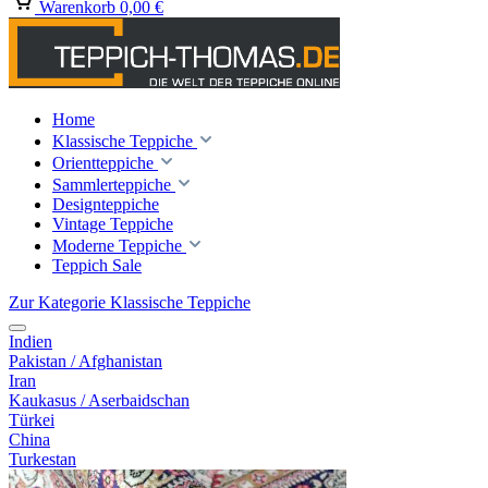
Warenkorb
0,00 €
Home
Klassische Teppiche
Orientteppiche
Sammlerteppiche
Designteppiche
Vintage Teppiche
Moderne Teppiche
Teppich Sale
Zur Kategorie Klassische Teppiche
Indien
Pakistan / Afghanistan
Iran
Kaukasus / Aserbaidschan
Türkei
China
Turkestan