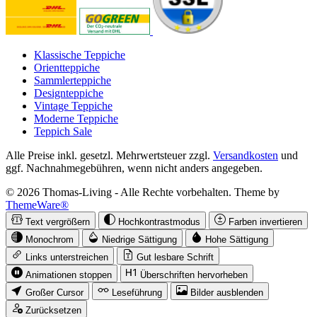
Klassische Teppiche
Orientteppiche
Sammlerteppiche
Designteppiche
Vintage Teppiche
Moderne Teppiche
Teppich Sale
Alle Preise inkl. gesetzl. Mehrwertsteuer zzgl.
Versandkosten
und
ggf. Nachnahmegebühren, wenn nicht anders angegeben.
© 2026 Thomas-Living - Alle Rechte vorbehalten. Theme by
ThemeWare®
Text vergrößern
Hochkontrastmodus
Farben invertieren
Monochrom
Niedrige Sättigung
Hohe Sättigung
Links unterstreichen
Gut lesbare Schrift
Animationen stoppen
Überschriften hervorheben
Großer Cursor
Leseführung
Bilder ausblenden
Zurücksetzen