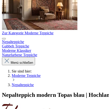
Zur Kategorie Moderne Teppiche
Nepalteppiche
Gabbeh Teppiche
Moderne Klassiker
Naturfarbene Teppiche
Menü schließen
Sie sind hier:
Moderne Teppiche
Nepalteppiche
Nepalteppich modern Topas blau | Hochla