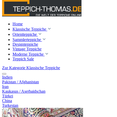
Home
Klassische Teppiche
Orientteppiche
Sammlerteppiche
Designteppiche
Vintage Teppiche
Moderne Teppiche
Teppich Sale
Zur Kategorie Klassische Teppiche
Indien
Pakistan / Afghanistan
Iran
Kaukasus / Aserbaidschan
Türkei
China
Turkestan