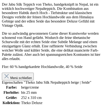
Der Jabu Silk Teppich von Theko, handgeknüpft in Nepal, ist ein
wirklich hochwertiger Nepalteppich. Die Kombination aus
besonderer Habtik durch Hoch - Tiefstruktur und klassischen
Designs verleiht der feinen Hochlandwolle aus dem Himalaya
Gebirge und der edlen Seide das besondere Deluxe Gefühl mit
Vintage Optik.
Die so aufwändig gewonnenen Garne dieser Kunstwerke werden
schonend von Hand gefärbt. Wodurch die feine tibetanische
Schurwolle mit der echten Seide eine Subtile Melange und einen
einzigartigen Glanz erhält. Eine raffinierte Verbindung zwischen
weicher Wolle und kühler Seide, die eine delikat nuancierte Farb-
Palette zulässt. Aber auch bei spannungsreichen Kontrasten ist hier
alles erlaubt.
Flor: 60 % handgekardete Hochlandwolle, 40 % Seide
Menü schließen
Eigenschaften "Theko Jabu Silk Nepalteppich beige | Seide"
Farbe:
beige/creme
Florhöhe:
bis 25 mm
Größe:
252 x 310 cm
Kollektion:
Theko Deluxe