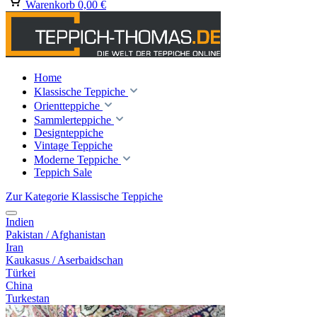
Warenkorb
0,00 €
Home
Klassische Teppiche
Orientteppiche
Sammlerteppiche
Designteppiche
Vintage Teppiche
Moderne Teppiche
Teppich Sale
Zur Kategorie Klassische Teppiche
Indien
Pakistan / Afghanistan
Iran
Kaukasus / Aserbaidschan
Türkei
China
Turkestan