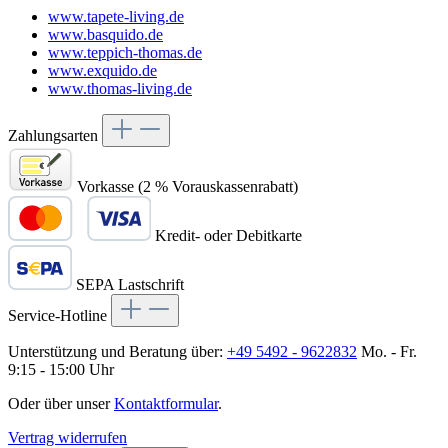
www.tapete-living.de
www.basquido.de
www.teppich-thomas.de
www.exquido.de
www.thomas-living.de
Zahlungsarten
Vorkasse (2 % Vorauskassenrabatt)
Kredit- oder Debitkarte
SEPA Lastschrift
Service-Hotline
Unterstützung und Beratung über:
+49 5492 - 9622832
Mo. - Fr.
9:15 - 15:00 Uhr
Oder über unser
Kontaktformular
.
Vertrag widerrufen