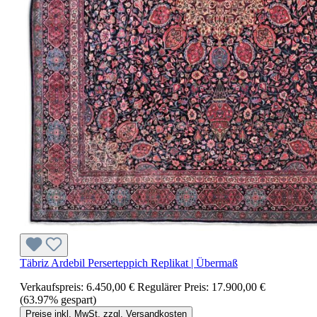
Täbriz Ardebil Perserteppich Replikat | Übermaß
Verkaufspreis:
6.450,00 €
Regulärer Preis:
17.900,00 €
(63.97% gespart)
Preise inkl. MwSt. zzgl. Versandkosten