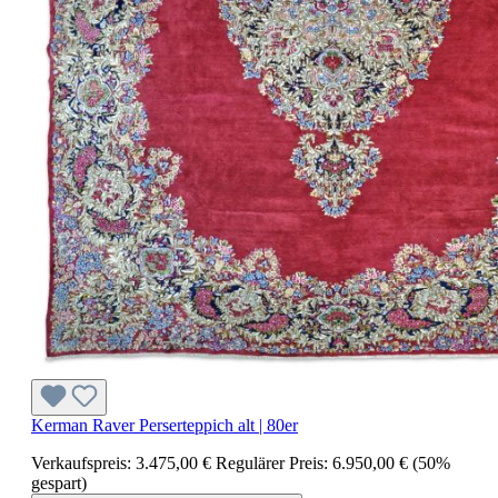
Kerman Raver Perserteppich alt | 80er
Verkaufspreis:
3.475,00 €
Regulärer Preis:
6.950,00 €
(50%
gespart)