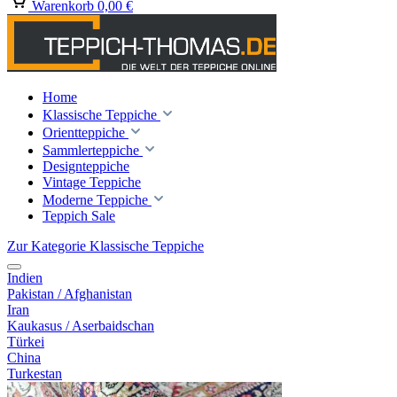
Warenkorb
0,00 €
Home
Klassische Teppiche
Orientteppiche
Sammlerteppiche
Designteppiche
Vintage Teppiche
Moderne Teppiche
Teppich Sale
Zur Kategorie Klassische Teppiche
Indien
Pakistan / Afghanistan
Iran
Kaukasus / Aserbaidschan
Türkei
China
Turkestan