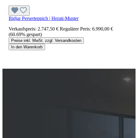
Bidjar Perserteppich | Herati-Muster
Verkaufspreis:
2.747,50 €
Regulärer Preis:
6.990,00 €
(60.69% gespart)
Preise inkl. MwSt. zzgl. Versandkosten
In den Warenkorb