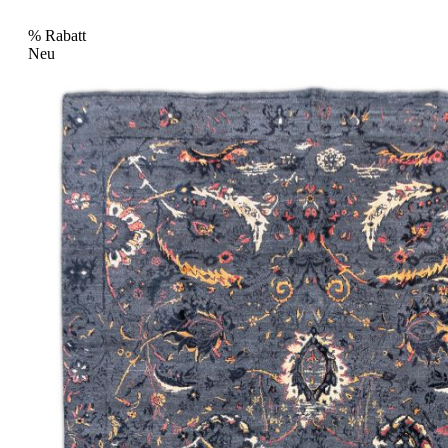
%
Rabatt
Neu