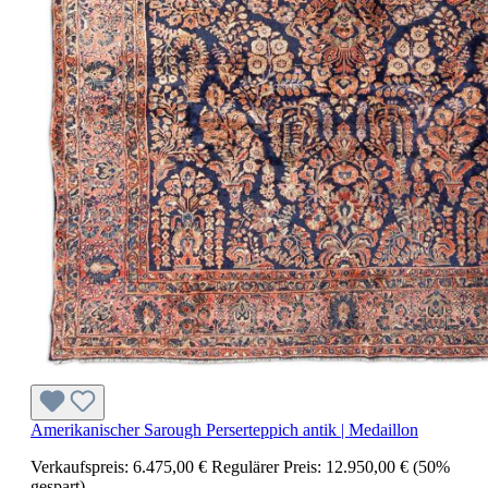
Amerikanischer Sarough Perserteppich antik | Medaillon
Verkaufspreis:
6.475,00 €
Regulärer Preis:
12.950,00 €
(50%
gespart)