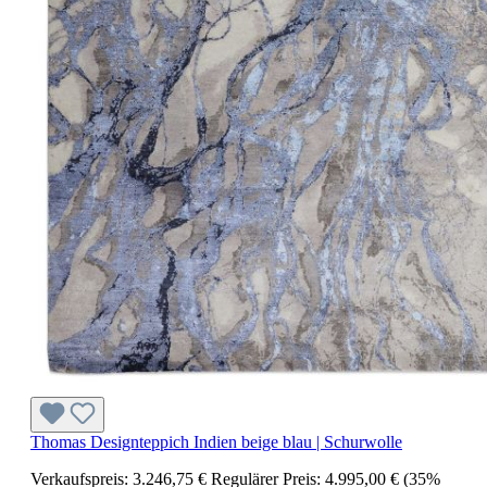
Thomas Designteppich Indien beige blau | Schurwolle
Verkaufspreis:
3.246,75 €
Regulärer Preis:
4.995,00 €
(35%